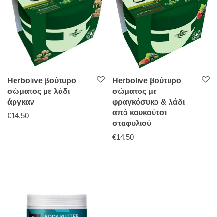
Herbolive βούτυρο
Herbolive βούτυρο
σώματος με λάδι
σώματος με
άργκαν
φραγκόσυκο & λάδι
από κουκούτσι
€
14,50
σταφυλιού
€
14,50