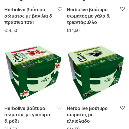
Herbolive βούτυρο
Herbolive βούτυρο
σώματος με βανίλια &
σώματος με γάλα &
πράσινο τσάι
τριαντάφυλλο
€
14,50
€
14,50
Herbolive βούτυρο
Herbolive βούτυρο
σώματος με γιαούρτι
σώματος με
& ρόδι
ελαιόλαδο