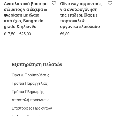
Αναπλαστικό βούτυρο
Olive way αφροντούς
σώματος για έκζεμα &
για αναζωογόνηση
ψωρίαση με έλαιο
της επιδερμίδας με
από έχιο, Sangre de
πορτοκάλι &
grado & ηλίανθο
οργανικό ελαιόλαδο
Price range: €17,50 through €25,00
€
17,50
–
€
25,00
€
9,80
Εξυπηρέτηση Πελατών
Όροι & Προϋποθέσεις
Τρόποι Παραγγελίας
Τρόποι Πληρωμής
Αποστολή προϊόντων
Επιστροφές Προϊόντων