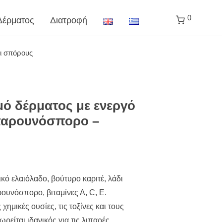
0
Δέρματος
Διατροφή
ι σπόρους
μό δέρματος με ενεργό
παρουνόσπορο –
ό ελαιόλαδο, βούτυρο καριτέ, λάδι
ουνόσπορο, βιταμίνες Α, C, E.
ημικές ουσίες, τις τοξίνες και τους
είται ιδανικός για τις λιπαρές