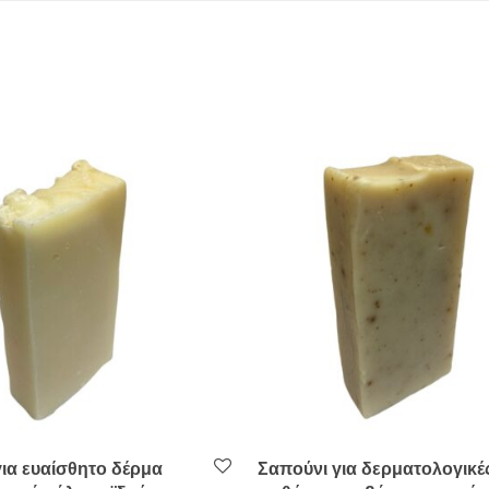
ια ευαίσθητο δέρμα
Σαπούνι για δερματολογικέ