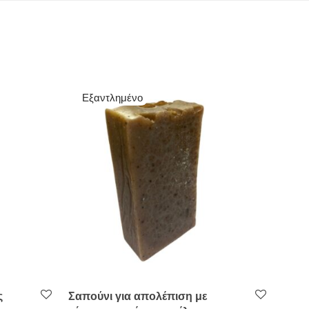
ς
Σαπούνι για απολέπιση με