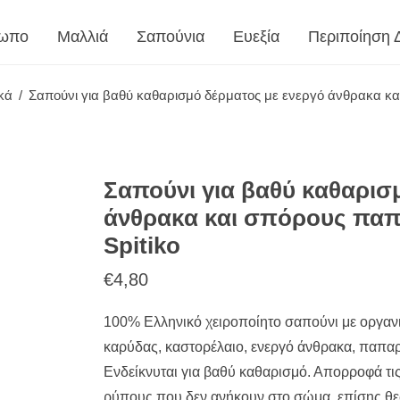
ωπο
Μαλλιά
Σαπούνια
Ευεξία
Περιποίηση 
κά
/
Σαπούνι για βαθύ καθαρισμό δέρματος με ενεργό άνθρακα κα
Σαπούνι για βαθύ καθαρισ
άνθρακα και σπόρους πα
Spitiko
€
4,80
100% Ελληνικό χειροποίητο σαπούνι με οργανικ
καρύδας, καστορέλαιο, ενεργό άνθρακα, παπαρ
Ενδείκνυται για βαθύ καθαρισμό. Απορροφά τις χ
ρύπους που δεν ανήκουν στο σώμα. επίσης θεωρ