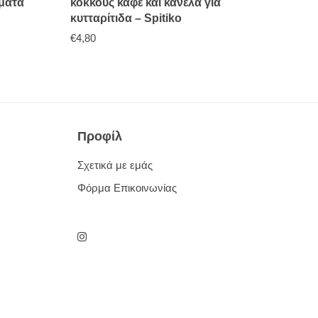
μματα
κόκκους καφέ και κανέλα για
κυτταρίτιδα – Spitiko
€
4,80
Προφίλ
Σχετικά με εμάς
Φόρμα Επικοινωνίας